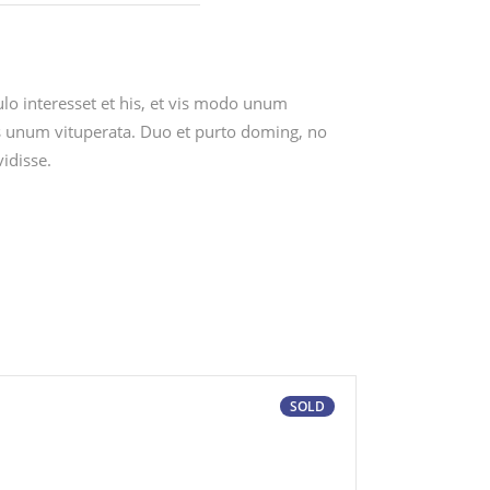
lo interesset et his, et vis modo unum
ius unum vituperata. Duo et purto doming, no
idisse.
SOLD