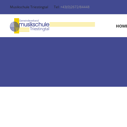
Musikschule Triestingtal
Tel:
+43(0)2672/84448
HOM