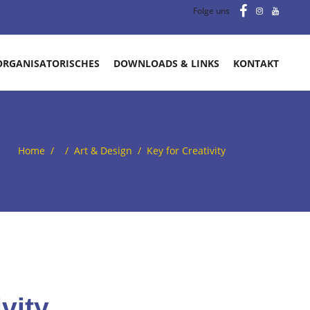
Folge uns
ORGANISATORISCHES
DOWNLOADS & LINKS
KONTAKT
Home
/
/
Art & Design
/
Key for Creativity
vity