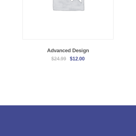
IN DEN WARENKORB
Advanced Design
Ursprünglicher
Aktueller
$
24.99
$
12.00
Preis
Preis
war:
ist:
$24.99
$12.00.