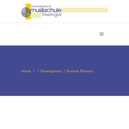
Home
/
/
Development
/
Famous Painters