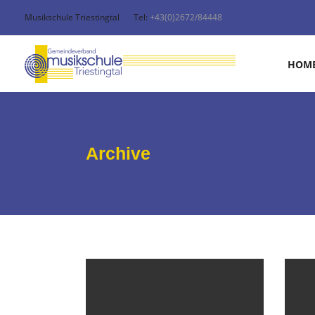
Musikschule Triestingtal
Tel:
+43(0)2672/84448
HOM
Archive