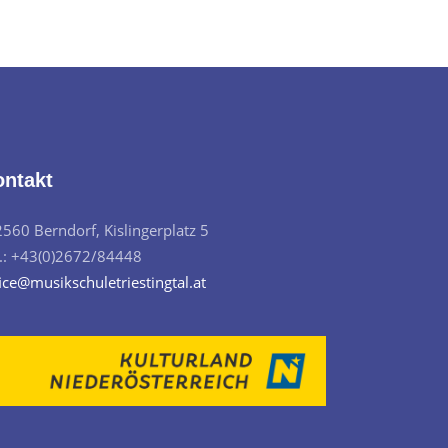
ontakt
2560 Berndorf, Kislingerplatz 5
l.: +43(0)2672/84448
ice@musikschuletriestingtal.at