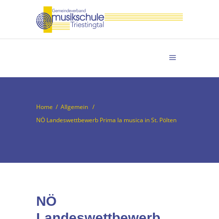
Home
/
Allgemein
/
NÖ Landeswettbewerb Prima la musica in St. Pölten
NÖ
Landeswettbewerb