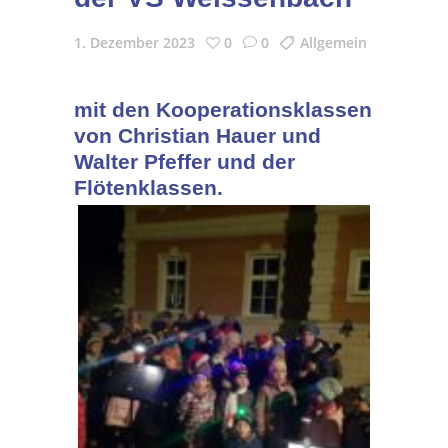
1. Dezember 2023
0
0
Allgemein
mit den Kooperationsklassen
von Christian Hauer und
Walter Pfeffer und der
Flötenklassen.