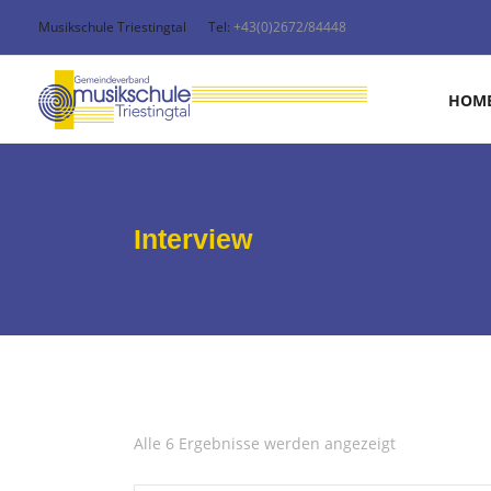
Musikschule Triestingtal
Tel:
+43(0)2672/84448
HOM
Interview
Alle 6 Ergebnisse werden angezeigt