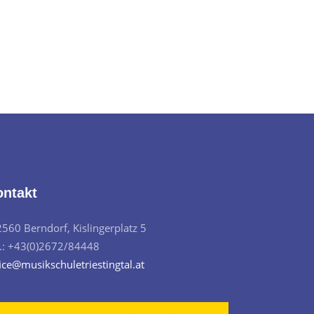
ontakt
2560 Berndorf, Kislingerplatz 5
l.: +43(0)2672/84448
ice@musikschuletriestingtal.at