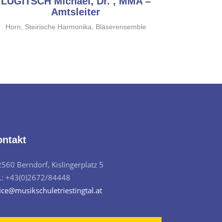
LUGITSCH Michael, Dr. , MMA –
Amtsleiter
Horn, Steirische Harmonika, Bläserensemble
ontakt
2560 Berndorf, Kislingerplatz 5
l.: +43(0)2672/84448
ice@musikschuletriestingtal.at