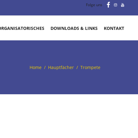
Folge uns
ORGANISATORISCHES
DOWNLOADS & LINKS
KONTAKT
Home
/
Hauptfächer
/
Trompete