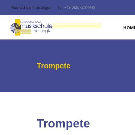
Musikschule Triestingtal
Tel:
+43(0)2672/84448
HOM
Trompete
Trompete