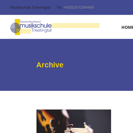
Musikschule Triestingtal
Tel:
+43(0)2672/84448
HOM
Archive